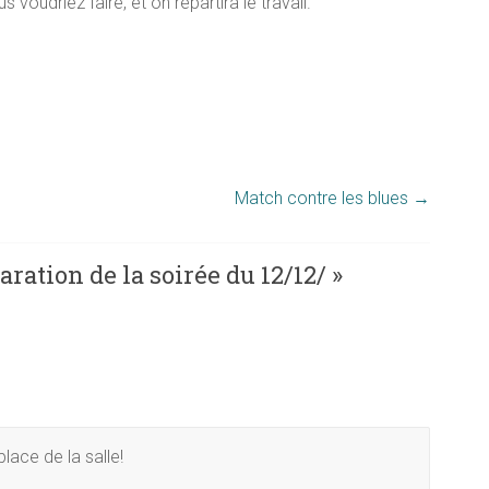
oudriez faire, et on répartira le travail.
Match contre les blues
→
aration de la soirée du 12/12/
»
lace de la salle!