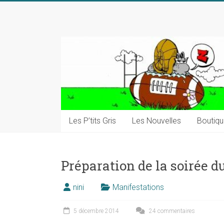
Skip
to
content
Les P’tits Gris
Les Nouvelles
Boutiq
Préparation de la soirée du
nini
Manifestations
5 décembre 2014
24 commentaires