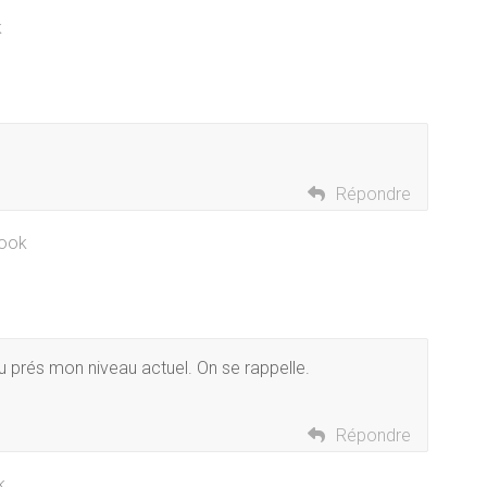
k
Répondre
book
eu prés mon niveau actuel. On se rappelle.
Répondre
k