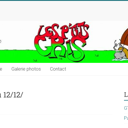
ue
Galerie photos
Contact
 12/12/
L
G
P