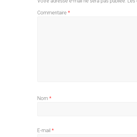
Votre adresse e-mail ne sera pas publiée.
Les 
Commentaire
*
Nom
*
E-mail
*