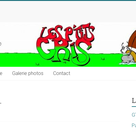
ue
Galerie photos
Contact
.
L
G
P