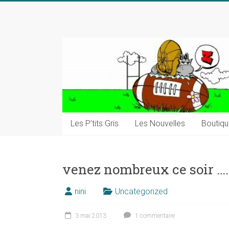
Skip
to
content
Les P’tits Gris
Les Nouvelles
Boutiq
venez nombreux ce soir ….
nini
Uncategorized
3 mai 2013
1 commentaire