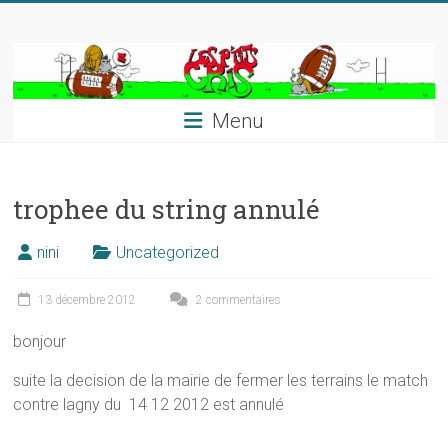
Skip
to
content
Menu
trophee du string annulé
nini
Uncategorized
13 décembre 2012
2 commentaires
bonjour
suite la decision de la mairie de fermer les terrains le match
contre lagny du 14 12 2012 est annulé