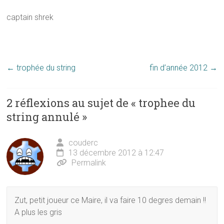
captain shrek
←
trophée du string
fin d’année 2012
→
2 réflexions au sujet de «
trophee du
string annulé
»
couderc
13 décembre 2012 à 12:47
Permalink
Zut, petit joueur ce Maire, il va faire 10 degres demain !!
A plus les gris