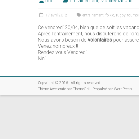
nini
Entrainement
,
Manifestations
17 avril 2012
entrainement
,
folklo
,
rugby
,
tournoi
Ce vendredi 20/04, bien que ce soit les vacance
Après l’entrainement, nous discuterons de l’org
Nous avons besoin de
volontaires
pour assurer
Venez nombreux !!
Rendez vous Vendredi
Nini
Copyright © 2026
. All rights reserved.
Thème
Accelerate
par ThemeGrill. Propulsé par
WordPress
.