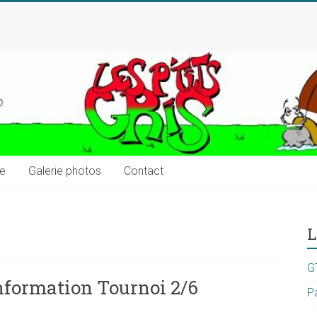
ue
Galerie photos
Contact
L
G
nformation Tournoi 2/6
P