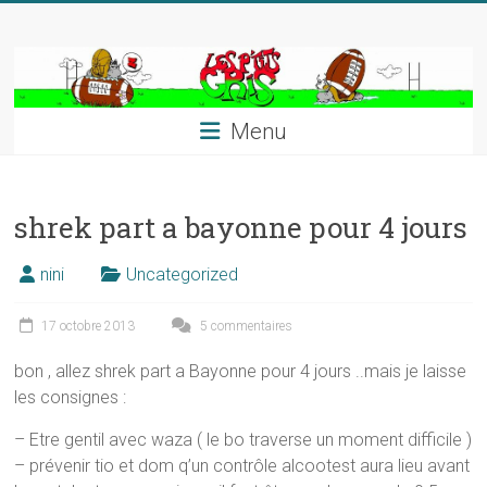
Skip
to
content
Menu
shrek part a bayonne pour 4 jours
nini
Uncategorized
17 octobre 2013
5 commentaires
bon , allez shrek part a Bayonne pour 4 jours ..mais je laisse
les consignes :
– Etre gentil avec waza ( le bo traverse un moment difficile )
– prévenir tio et dom q’un contrôle alcootest aura lieu avant