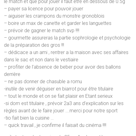
le match et que pour jouer il faut être en dessous de 0.5g
– payer sa licence pour pouvoir jouer
– aiguiser les crampons du monstre gronoblois
– boire un max de canette et garder les languettes
– prévoir de gagner le match svp !!!!
– gourmette assureras la partie sophrologie et psychologie
de la préparation des gros !!!
– dédicace a un ami , rentrer a la maison avec ses affaires
dans le sac et non dans le vestiaire
– profiter de l’absence de beber pour avoir des ballons
derrière
– ne pas donner de chasuble a romu
-inutile de venir déguiser en biarrot pour être titulaire
– tout le monde et on se fait plaisir en Etant serieux
-si dom est titulaire , prévoir 2a3 ans d’explication sur les
règles avant de le faire jouer ….merci pour notre sport
-tio fait bien la cuisine …
– quick travail , je confirme il faisait du cinéma !!!!