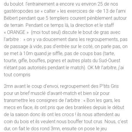
du boulot. l’entrainement a encore vu environ 25 de nos
gastéropodes se « calter » les exercices de -de 13 de l’ami
Bébert pendant que 5 templiers courent péniblement autour
de terrain. Pendant ce temps là, la direction et le staff
« ORANGE » (moi tout seul) discute le bout de gras avec
l’arbitre : » on y va doucement dans les regroupements, pas
de passage à vide, pas d’entrée sur le coté, on parle pas, on
se met à 10m quand je siffle, pas de coups bas (tarte,
tourte, gifle, bouffes, pignes et autres plats du Sud-Ouest
n’étant pas autorisés pendant le match). OK Mr l’arbitre, j’ai
tout compris
2mn avant le coup d’envoi, regroupement des P’tits Gris
pour un brief musclé d’avant-match et bien sûr pour
transmettre les consignes de l’arbitre : « Bon les gars, les
mecs en face, ils ont pris que des branlées depuis le début
de la saison donc ils ont les crocs ! ils nous attendent au
coin du bois et ils veulent nous bouffer tout crus. Nous, c’est
dur, on fait le dos rond 3mn, ensuite on pose le jeu