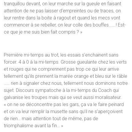
tranquillou devant, on leur marche sur la gueule en faisant
attention de ne pas laisser d’empreintes ou de traces, on
leur rentre dans la boite à ragout et quand les mecs vont
commencer à se rebeller, on leur colle des bouffes…….! Est-
ce que je me suis bien fait compris ? »
Première mi-temps au trot, les essais s’enchainent sans
forcer. 4 à 0 à la mi-temps. Grosse gueulante chez les verts
et rouges qui ne comprennent pas trop ce qui leur arrive
tellement qu’ils prennent la marée orange et bleu sur le râble
…… rien à signaler chez nous, tellement nous dominons notre
sujet. Discours sympatoche à la mi-temps du Coach qui
galvanise les troupes mais qui se veut aussi moralisateur.
« on ne se déconcentre pas les gars, ça va le faire peinard
et on va leur remplir la musette sans qu’il ne s’aperçoivent
de rien… mais attention tout de même, pas de
triomphalisme avant la fin… »