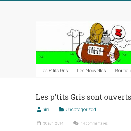
Skip
to
content
Les P’tits Gris
Les Nouvelles
Boutiq
Les p’tits Gris sont ouvert
nini
Uncategorized
30 avril 2014
14 commentaires