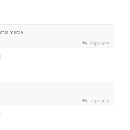
st la merde
Répondre
k
Répondre
k