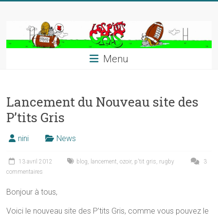
Skip
to
content
Menu
Lancement du Nouveau site des
P’tits Gris
nini
News
13 avril 2012
blog
,
lancement
,
ozoir
,
p'tit gris
,
rugby
3
commentaires
Bonjour à tous,
Voici le nouveau site des P’tits Gris, comme vous pouvez le