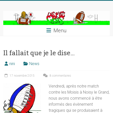
Skip
to
content
Menu
Il fallait que je le dise…
nini
News
17 novembre 2015
8 commentaires
Vendredi, après notre match
contre les Moisis à Noisy le Grand,
nous avons commencé à être
informés des évènement
tragiques qui se produisaient à