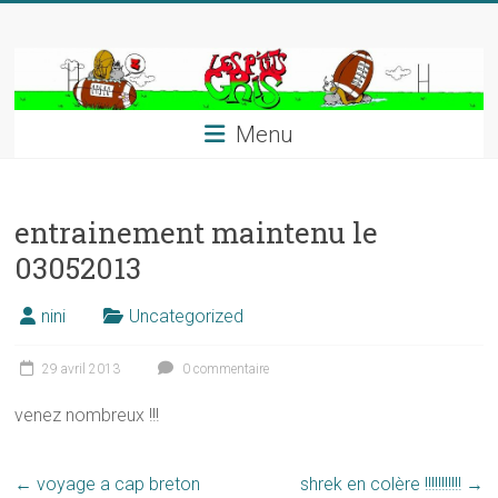
Skip
to
content
Menu
entrainement maintenu le
03052013
nini
Uncategorized
29 avril 2013
0 commentaire
venez nombreux !!!
←
voyage a cap breton
shrek en colère !!!!!!!!!!!
→