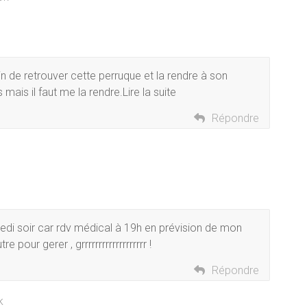
oin de retrouver cette perruque et la rendre à son
 mais il faut me la rendre.Lire la suite
Répondre
di soir car rdv médical à 19h en prévision de mon
pour gerer , grrrrrrrrrrrrrrrrrrr !
Répondre
k