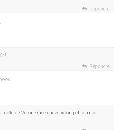
Répondre
k
ûr !
Répondre
cebook
est celle de Vérone (une cheveux long et non une