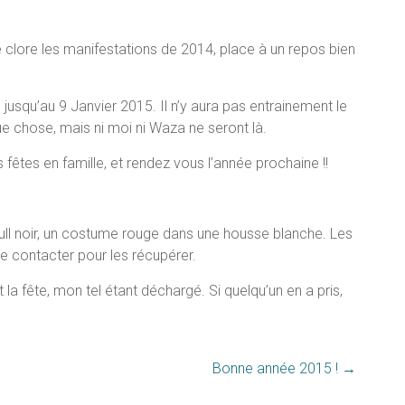
 clore les manifestations de 2014, place à un repos bien
 jusqu’au 9 Janvier 2015. Il n’y aura pas entrainement le
ue chose, mais ni moi ni Waza ne seront là.
fêtes en famille, et rendez vous l’année prochaine !!
n pull noir, un costume rouge dans une housse blanche. Les
me contacter pour les récupérer.
la fête, mon tel étant déchargé. Si quelqu’un en a pris,
Bonne année 2015 !
→