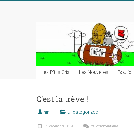
Skip
to
content
Les P’tits Gris
Les Nouvelles
Boutiq
C’est la trève !!
nini
Uncategorized
13 décembre 2014
28 commentaires