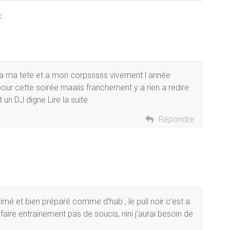
k
n a ma tete et a mon corpsssss vivement l année
our cette soirée maaiis franchement y a rien a redire
un DJ digne Lire la suite
Répondre
nimé et bien préparé comme d’hab , le pull noir c’est a
faire entrainement pas de soucis, nini j’aurai besoin de