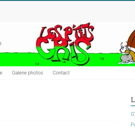
ue
Galerie photos
Contact
L
G
P