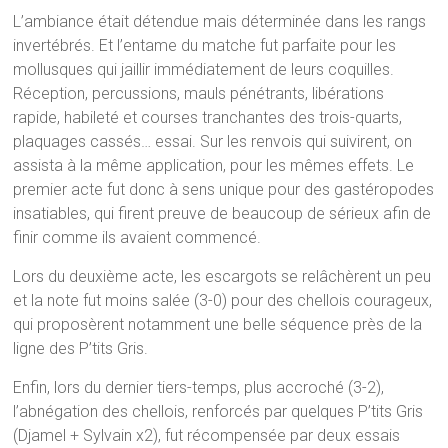
L’ambiance était détendue mais déterminée dans les rangs
invertébrés. Et l’entame du matche fut parfaite pour les
mollusques qui jaillir immédiatement de leurs coquilles.
Réception, percussions, mauls pénétrants, libérations
rapide, habileté et courses tranchantes des trois-quarts,
plaquages cassés… essai. Sur les renvois qui suivirent, on
assista à la même application, pour les mêmes effets. Le
premier acte fut donc à sens unique pour des gastéropodes
insatiables, qui firent preuve de beaucoup de sérieux afin de
finir comme ils avaient commencé.
Lors du deuxième acte, les escargots se relâchèrent un peu
et la note fut moins salée (3-0) pour des chellois courageux,
qui proposèrent notamment une belle séquence près de la
ligne des P’tits Gris.
Enfin, lors du dernier tiers-temps, plus accroché (3-2),
l’abnégation des chellois, renforcés par quelques P’tits Gris
(Djamel + Sylvain x2), fut récompensée par deux essais