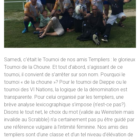
Samedi, c’était le Tournoi de nos amis Templiers : le glorieux
Tournoi de la Choune. Et tout d’abord, s’agissant de ce
tournoi, il convient de s’arrêter sur son nom. Pourquoi le
tournoi « de la choune »? Pour le tournoi de Dieppe ou le
tournoi des VI Nations, la logique de la dénomination est
transparente. Pour celui organisé par les templiers, une
brève analyse lexicographique s’impose (n’est-ce pas?).
Disons le tout net, le choix du mot (valide au Weinstein mais
invalide au Scrabble) n’a certainement pas pu être guidé par
une référence vulgaire à l’intimité féminine. Nos amis des
templiers sont d’une classe et d’un tel niveau d’élévation de