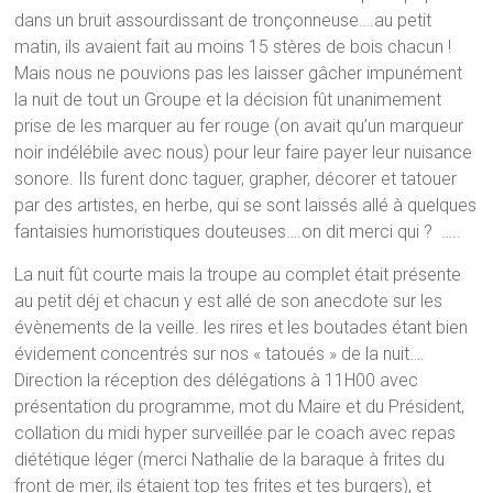
dans un bruit assourdissant de tronçonneuse….au petit
matin, ils avaient fait au moins 15 stères de bois chacun !
Mais nous ne pouvions pas les laisser gâcher impunément
la nuit de tout un Groupe et la décision fût unanimement
prise de les marquer au fer rouge (on avait qu’un marqueur
noir indélébile avec nous) pour leur faire payer leur nuisance
sonore. Ils furent donc taguer, grapher, décorer et tatouer
par des artistes, en herbe, qui se sont laissés allé à quelques
fantaisies humoristiques douteuses….on dit merci qui ? …..
La nuit fût courte mais la troupe au complet était présente
au petit déj et chacun y est allé de son anecdote sur les
évènements de la veille. les rires et les boutades étant bien
évidement concentrés sur nos « tatoués » de la nuit….
Direction la réception des délégations à 11H00 avec
présentation du programme, mot du Maire et du Président,
collation du midi hyper surveillée par le coach avec repas
diététique léger (merci Nathalie de la baraque à frites du
front de mer, ils étaient top tes frites et tes burgers), et