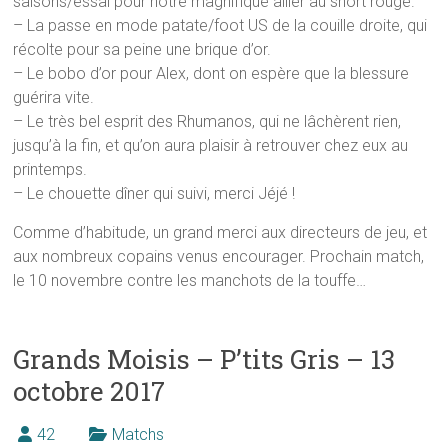
saisons/essai pour notre magnifique ailier au short rouge.
– La passe en mode patate/foot US de la couille droite, qui
récolte pour sa peine une brique d’or.
– Le bobo d’or pour Alex, dont on espère que la blessure
guérira vite.
– Le très bel esprit des Rhumanos, qui ne lâchèrent rien,
jusqu’à la fin, et qu’on aura plaisir à retrouver chez eux au
printemps.
– Le chouette dîner qui suivi, merci Jéjé !
Comme d’habitude, un grand merci aux directeurs de jeu, et
aux nombreux copains venus encourager. Prochain match,
le 10 novembre contre les manchots de la touffe…
Grands Moisis – P’tits Gris – 13
octobre 2017
42
Matchs