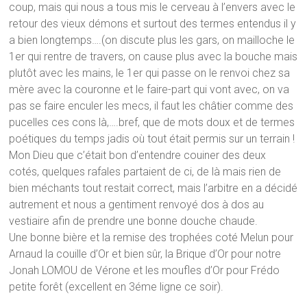
coup, mais qui nous a tous mis le cerveau à l’envers avec le
retour des vieux démons et surtout des termes entendus il y
a bien longtemps….(on discute plus les gars, on mailloche le
1er qui rentre de travers, on cause plus avec la bouche mais
plutôt avec les mains, le 1er qui passe on le renvoi chez sa
mère avec la couronne et le faire-part qui vont avec, on va
pas se faire enculer les mecs, il faut les châtier comme des
pucelles ces cons là,….bref, que de mots doux et de termes
poétiques du temps jadis où tout était permis sur un terrain !
Mon Dieu que c’était bon d’entendre couiner des deux
cotés, quelques rafales partaient de ci, de là mais rien de
bien méchants tout restait correct, mais l’arbitre en a décidé
autrement et nous a gentiment renvoyé dos à dos au
vestiaire afin de prendre une bonne douche chaude.
Une bonne bière et la remise des trophées coté Melun pour
Arnaud la couille d’Or et bien sûr, la Brique d’Or pour notre
Jonah LOMOU de Vérone et les moufles d’Or pour Frédo
petite forêt (excellent en 3éme ligne ce soir).