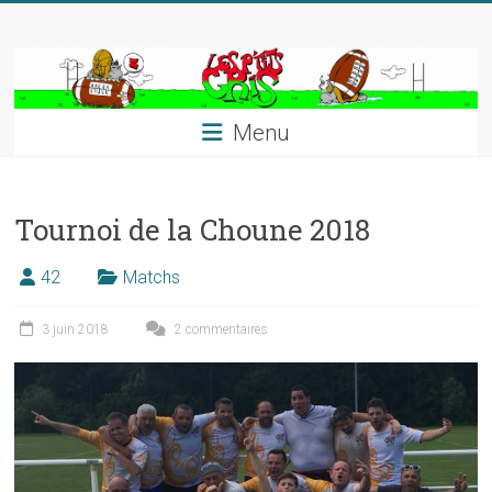
Skip
to
content
Menu
Tournoi de la Choune 2018
42
Matchs
3 juin 2018
2 commentaires