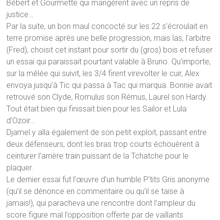
Bébert et Gourmette qui mangèrent avec un repris de
justice…
Par la suite, un bon maul concocté sur les 22 s’écroulait en
terre promise après une belle progression, mais las, l’arbitre
(Fred), choisit cet instant pour sortir du (gros) bois et refuser
un essai qui paraissait pourtant valable à Bruno. Qu’importe,
sur la mêlée qui suivit, les 3/4 firent virevolter le cuir, Alex
envoya jusqu’à Tic qui passa à Tac qui marqua. Bonnie avait
retrouvé son Clyde, Romulus son Rémus, Laurel son Hardy.
Tout était bien qui finissait bien pour les Sailor et Lula
d’Ozoir…
Djamel y alla également de son petit exploit, passant entre
deux défenseurs, dont les bras trop courts échouèrent à
ceinturer l’arrière train puissant de la Tchatche pour le
plaquer.
Le dernier essai fut l’œuvre d’un humble P’tits Gris anonyme
(qu’il se dénonce en commentaire ou qu’il se taise à
jamais!), qui paracheva une rencontre dont l’ampleur du
score figure mal l’opposition offerte par de vaillants