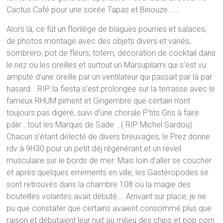
Cactus Café pour une soirée Tapas et Binouze…….
Alors là, ce fût un florilège de blagues pourries et salaces,
de photos montage avec des objets divers et variés,
sombrero, pot de fleurs, totem, décoration de cocktail dans
le nez ou les oreilles et surtout un Marsupilami qui s’est vu
amputé d’une oreille par un ventilateur qui passait par là par
hasard….RIP. la fiesta s’est prolongée sur la terrasse avec le
fameux RHUM piment et Gingembre que certain n’ont
toujours pas digéré, suivi d’une chorale P’tits Gris à faire
pâlir….tout les Marquis de Sade …( RIP Michel Sardou).
Chacun s’étant délecté de divers breuvages, le Prez donne
rdv à 9H30 pour un petit déj régénérant et un réveil
musculaire sur le bords de mer. Mais loin d’aller se coucher
et après quelques errements en ville, les Gastéropodes se
sont retrouvés dans la chambre 108 où la magie des
bouteilles volantes avait débuté…. Arrivant sur place, je ne
pu que constater que certains avaient consommé plus que
raison et débutaient leur nuit au milieu des chips et pop corn