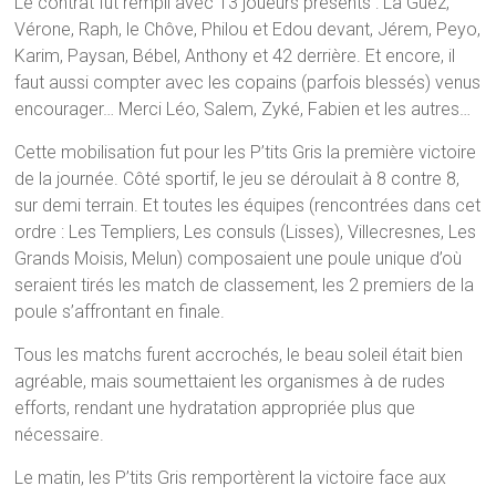
Le contrat fut rempli avec 13 joueurs présents : La Guez,
Vérone, Raph, le Chôve, Philou et Edou devant, Jérem, Peyo,
Karim, Paysan, Bébel, Anthony et 42 derrière. Et encore, il
faut aussi compter avec les copains (parfois blessés) venus
encourager… Merci Léo, Salem, Zyké, Fabien et les autres…
Cette mobilisation fut pour les P’tits Gris la première victoire
de la journée. Côté sportif, le jeu se déroulait à 8 contre 8,
sur demi terrain. Et toutes les équipes (rencontrées dans cet
ordre : Les Templiers, Les consuls (Lisses), Villecresnes, Les
Grands Moisis, Melun) composaient une poule unique d’où
seraient tirés les match de classement, les 2 premiers de la
poule s’affrontant en finale.
Tous les matchs furent accrochés, le beau soleil était bien
agréable, mais soumettaient les organismes à de rudes
efforts, rendant une hydratation appropriée plus que
nécessaire.
Le matin, les P’tits Gris remportèrent la victoire face aux