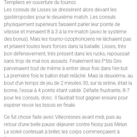
Templiers en ouverture du tournoi.
Les consuls de Lisses se dressèrent alors devant les
gastéropodes pour le deuxième match. Les consuls
physiquement supérieurs faisaient parler leur pointe de
vitesse et menaient 8 à 3 à la mi-match (avec le système
des bonus). Mais les tourno-ozophoriciens ne lâchaient pas
et jetaient toutes leurs forces dans la bataille. Lisses, très
bon défensivement, très présent dans les rucks, repoussait
sans trop de mal nos assauts. Finalement les P’tits Gris
parvenaient tout de même à entrer deux fois dans l’en-but.
La première fois le ballon était relâché. Mais la deuxième, au
bout d’un temps de jeu de 2 minutes 30, sur la sirène, était la
bonne, l’essai à 4 points étant validé. Défaite frustrante, 8-7
pour les consuls, donc. Il faudrait tout gagner ensuire pour
espérer revoir les lissois en finale.
Ce fut chose faite avec Villecresnes avant midi, puis au
retour d’une belle pause déjeuner contre Noisy puis Melun.
Le soleil continuait à briller, les corps commençaient à