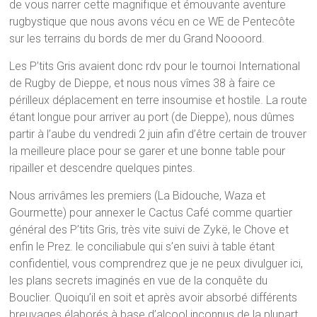
de vous narrer cette magnifique et émouvante aventure
rugbystique que nous avons vécu en ce WE de Pentecôte
sur les terrains du bords de mer du Grand Noooord.
Les P’tits Gris avaient donc rdv pour le tournoi International
de Rugby de Dieppe, et nous nous vîmes 38 à faire ce
périlleux déplacement en terre insoumise et hostile. La route
étant longue pour arriver au port (de Dieppe), nous dûmes
partir à l’aube du vendredi 2 juin afin d’être certain de trouver
la meilleure place pour se garer et une bonne table pour
ripailler et descendre quelques pintes.
Nous arrivâmes les premiers (La Bidouche, Waza et
Gourmette) pour annexer le Cactus Café comme quartier
général des P’tits Gris, très vite suivi de Zykë, le Chove et
enfin le Prez. le conciliabule qui s’en suivi à table étant
confidentiel, vous comprendrez que je ne peux divulguer ici,
les plans secrets imaginés en vue de la conquête du
Bouclier. Quoiqu’il en soit et après avoir absorbé différents
breuvages élaborés à base d’alcool inconnus de la plupart