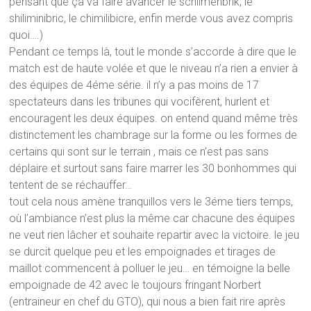
pensant que ça va faire avancer le schilmenbrik, le
shiliminibric, le chimilibicre, enfin merde vous avez compris
quoi….)
Pendant ce temps là, tout le monde s’accorde à dire que le
match est de haute volée et que le niveau n’a rien a envier à
des équipes de 4éme série. il n’y a pas moins de 17
spectateurs dans les tribunes qui vocifèrent, hurlent et
encouragent les deux équipes. on entend quand même très
distinctement les chambrage sur la forme ou les formes de
certains qui sont sur le terrain , mais ce n’est pas sans
déplaire et surtout sans faire marrer les 30 bonhommes qui
tentent de se réchauffer…
tout cela nous amène tranquillos vers le 3éme tiers temps,
où l’ambiance n’est plus la même car chacune des équipes
ne veut rien lâcher et souhaite repartir avec la victoire. le jeu
se durcit quelque peu et les empoignades et tirages de
maillot commencent à polluer le jeu… en témoigne la belle
empoignade de 42 avec le toujours fringant Norbert
(entraineur en chef du GTO), qui nous a bien fait rire après