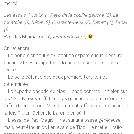
mérité.
Les essais P’tits Gris :
Peyo dit la couille gauche (5), La
tchatche (3), Bébel (2), Quarante-Deux (2), Bébert (1), Timal
(!)
Pour les Rhumanos :
Quarante-Deux (2)
On retiendra :
– Le bobo d’or pour Alex, dont on espère que la blessure
guérira vite. – la superbe entame des escargots. Rien à
redire.
– La belle défense des deux premiers tiers-temps,
déterminée.
– La superbe cagade de Nos… Lancé comme un frelon sur
les 22 adverses, raffut du bras gauche, le chemin s’ouvre,
raffut du bras droit… Mais comment raffuter des deux bras à
la fois ? … en lâchent le ballon bien sûr !
– L’essai de Papi Magic Timal, sur une passe généreuse
mais peut-être un poil en-avant de Tibo ! Le meilleur ratio