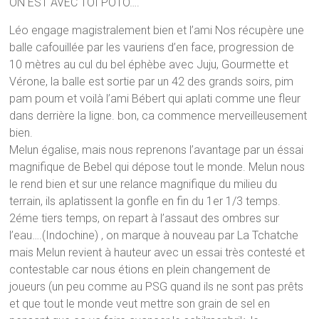
ON EST AVEC TOI POTO….
Léo engage magistralement bien et l’ami Nos récupère une
balle cafouillée par les vauriens d’en face, progression de
10 mètres au cul du bel éphèbe avec Juju, Gourmette et
Vérone, la balle est sortie par un 42 des grands soirs, pim
pam poum et voilà l’ami Bébert qui aplati comme une fleur
dans derrière la ligne. bon, ca commence merveilleusement
bien.
Melun égalise, mais nous reprenons l’avantage par un éssai
magnifique de Bebel qui dépose tout le monde. Melun nous
le rend bien et sur une relance magnifique du milieu du
terrain, ils aplatissent la gonfle en fin du 1er 1/3 temps.
2éme tiers temps, on repart à l’assaut des ombres sur
l’eau….(Indochine) , on marque à nouveau par La Tchatche
mais Melun revient à hauteur avec un essai très contesté et
contestable car nous étions en plein changement de
joueurs (un peu comme au PSG quand ils ne sont pas prêts
et que tout le monde veut mettre son grain de sel en