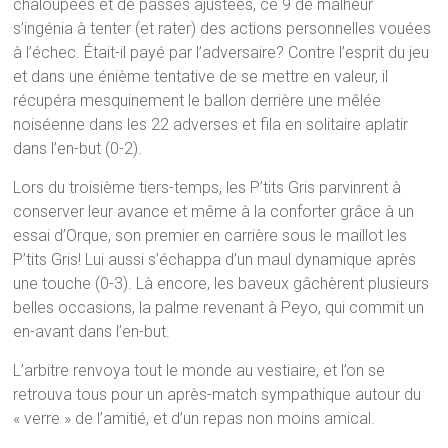
chaloupées et de passes ajustées, ce 9 de malheur
s’ingénia à tenter (et rater) des actions personnelles vouées
à l’échec. Était-il payé par l’adversaire? Contre l’esprit du jeu
et dans une énième tentative de se mettre en valeur, il
récupéra mesquinement le ballon derrière une mêlée
noiséenne dans les 22 adverses et fila en solitaire aplatir
dans l’en-but (0-2).
Lors du troisième tiers-temps, les P’tits Gris parvinrent à
conserver leur avance et même à la conforter grâce à un
essai d’Orque, son premier en carrière sous le maillot les
P’tits Gris! Lui aussi s’échappa d’un maul dynamique après
une touche (0-3). Là encore, les baveux gâchèrent plusieurs
belles occasions, la palme revenant à Peyo, qui commit un
en-avant dans l’en-but.
L’arbitre renvoya tout le monde au vestiaire, et l’on se
retrouva tous pour un après-match sympathique autour du
« verre » de l’amitié, et d’un repas non moins amical.